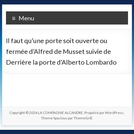
Skip
LA
to
Menu
content
COMPAGNIE
ALCANDRE
Il faut qu’une porte soit ouverte ou
Un
fermée d’Alfred de Musset suivie de
théâtre
Derrière la porte d’Alberto Lombardo
populaire
de
qualité
fondé
sur
une
certaine
idée
Copyright © 2026
LA COMPAGNIE ALCANDRE
. Propulsé par
WordPress
.
Theme Spacious par
ThemeGrill
.
des
relations
entre