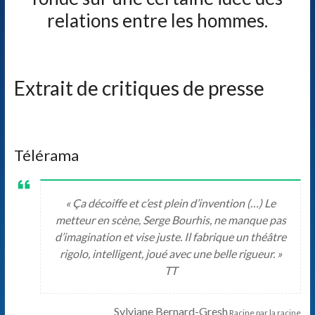
relations entre les hommes.
les
hommes.
Extrait de critiques de presse
Télérama
« Ça décoiffe et c’est plein d’invention (…) Le
metteur en scène, Serge Bourhis, ne manque pas
d’imagination et vise juste. Il fabrique un théâtre
rigolo, intelligent, joué avec une belle rigueur. »
TT
Sylviane Bernard-Gresh
Racine par la racine