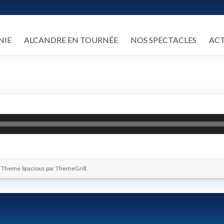
NIE
ALCANDRE EN TOURNÉE
NOS SPECTACLES
AC
. Theme Spacious par
ThemeGrill
.