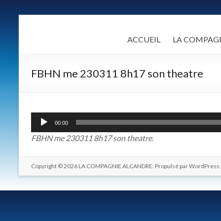
Skip
to
LA
content
ACCUEIL
LA COMPAG
COMPAGNIE
ALCANDRE
FBHN me 230311 8h17 son theatre
Un
théâtre
populaire
Lecteur
00:00
de
audio
FBHN me 230311 8h17 son theatre
.
qualité
fondé
sur
Copyright © 2026
LA COMPAGNIE ALCANDRE
. Propulsé par
WordPress
une
certaine
idée
des