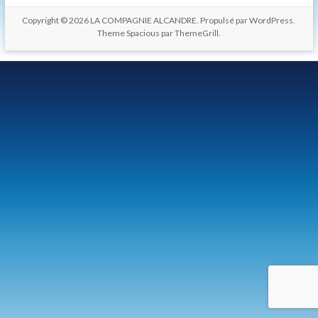
les
Copyright © 2026
LA COMPAGNIE ALCANDRE
. Propulsé par
WordPress
.
hommes.
Theme Spacious par
ThemeGrill
.