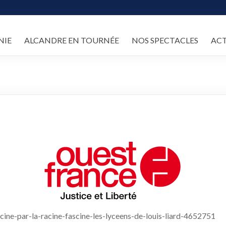
NIE
ALCANDRE EN TOURNÉE
NOS SPECTACLES
AC
ine-par-la-racine-fascine-les-lyceens-de-louis-liard-4652751