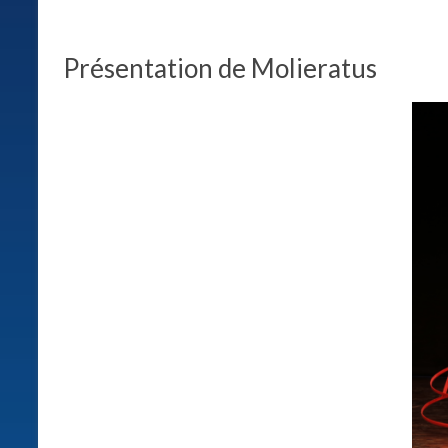
relations
entre
les
Présentation de Molieratus
hommes.