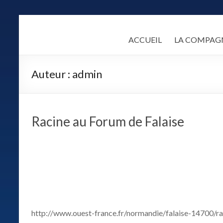
Skip
to
LA
content
ACCUEIL
LA COMPAG
COMPAGNIE
ALCANDRE
Auteur :
admin
Un
théâtre
populaire
Racine au Forum de Falaise
de
qualité
fondé
sur
une
certaine
idée
des
http://www.ouest-france.fr/normandie/falaise-14700/rac