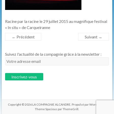
les
hommes.
Racine par la racine le 29 juillet 2015 au magnifique festival
« In situ » de Carqueiranne
← Précédent
Suivant →
Suivez l'actualité de la compagnie grâce à la newsletter :
Copyright © 2026
LA COMPAGNIE ALCANDRE
. Propulsé par
WordPress
.
Theme Spacious par
ThemeGrill
.