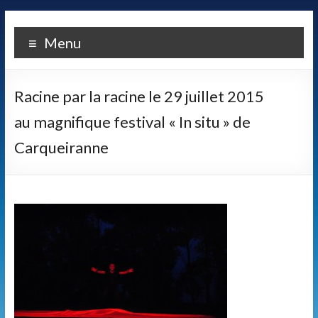
Skip
LA
to
Menu
content
COMPAGNIE
ALCANDRE
Racine par la racine le 29 juillet 2015
Un
au magnifique festival « In situ » de
théâtre
Carqueiranne
populaire
de
qualité
fondé
sur
une
certaine
idée
des
relations
entre