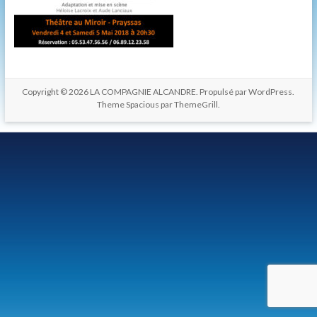
les
hommes.
Copyright © 2026
LA COMPAGNIE ALCANDRE
. Propulsé par
WordPress
.
Theme Spacious par
ThemeGrill
.