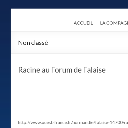
Skip
to
LA
content
ACCUEIL
LA COMPAG
COMPAGNIE
ALCANDRE
Non classé
Un
théâtre
populaire
Racine au Forum de Falaise
de
qualité
fondé
sur
une
certaine
idée
des
http://www.ouest-france.fr/normandie/falaise-14700/rac