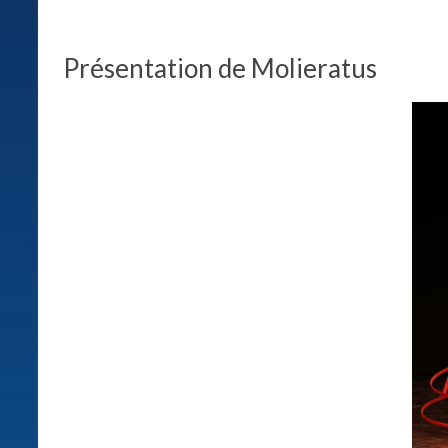
relations
entre
les
Présentation de Molieratus
hommes.