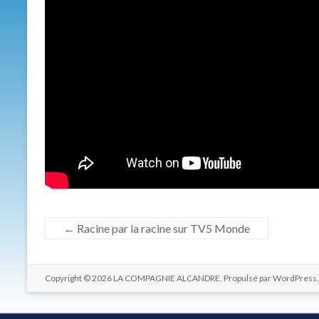
relations
entre
les
hommes.
←
Racine par la racine sur TV5 Monde
Copyright © 2026
LA COMPAGNIE ALCANDRE
. Propulsé par
WordPress