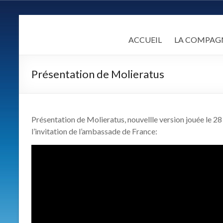
Skip
to
LA
content
ACCUEIL
LA COMPAG
COMPAGNIE
ALCANDRE
Présentation de Molieratus
Un
théâtre
populaire
Présentation de Molieratus, nouvellle version jouée le 28
de
l’invitation de l’ambassade de France:
qualité
fondé
sur
une
certaine
idée
des