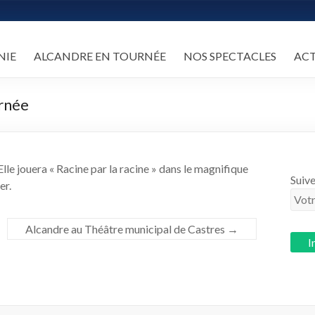
NIE
ALCANDRE EN TOURNÉE
NOS SPECTACLES
AC
rnée
le jouera « Racine par la racine » dans le magnifique
Suive
er.
Alcandre au Théâtre municipal de Castres
→