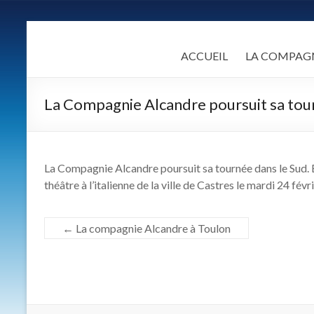
Skip
to
LA
content
ACCUEIL
LA COMPAG
COMPAGNIE
ALCANDRE
La Compagnie Alcandre poursuit sa tou
Un
théâtre
populaire
La Compagnie Alcandre poursuit sa tournée dans le Sud. El
de
théâtre à l’italienne de la ville de Castres le mardi 24 févri
qualité
fondé
←
La compagnie Alcandre à Toulon
sur
une
certaine
idée
des