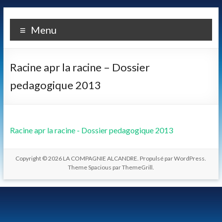
Skip
LA
to
Menu
content
COMPAGNIE
ALCANDRE
Racine apr la racine – Dossier
Un
pedagogique 2013
théâtre
populaire
de
qualité
Racine apr la racine - Dossier pedagogique 2013
fondé
sur
Copyright © 2026
LA COMPAGNIE ALCANDRE
. Propulsé par
WordPress
.
une
Theme Spacious par
ThemeGrill
.
certaine
idée
des
relations
entre