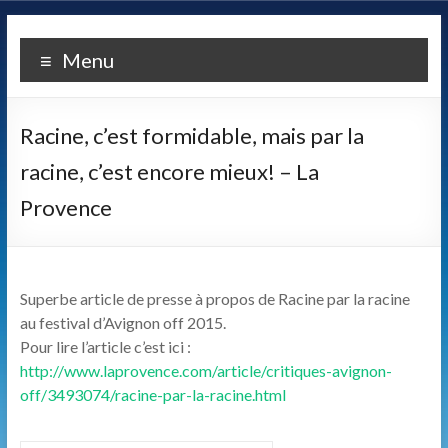
Skip
LA
to
Menu
content
COMPAGNIE
ALCANDRE
Racine, c’est formidable, mais par la
Un
racine, c’est encore mieux! – La
théâtre
Provence
populaire
de
qualité
fondé
Superbe article de presse à propos de Racine par la racine
sur
au festival d’Avignon off 2015.
une
Pour lire l’article c’est ici :
certaine
http://www.laprovence.com/article/critiques-avignon-
idée
off/3493074/racine-par-la-racine.html
des
relations
entre