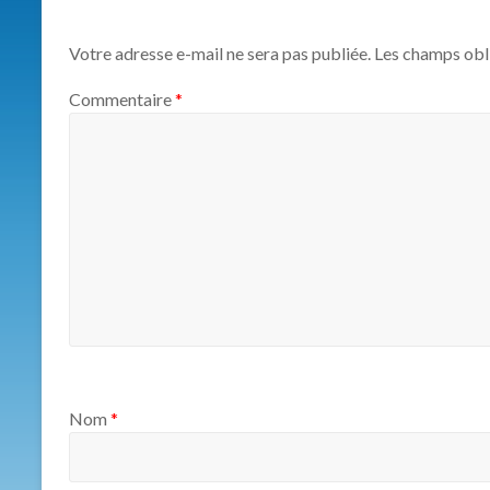
relations
entre
les
Votre adresse e-mail ne sera pas publiée.
Les champs obl
hommes.
Commentaire
*
Nom
*