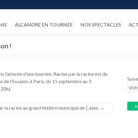
NIE
ALCANDRE EN TOURNÉE
NOS SPECTACLES
AC
on !
 l’attente d’une tournée, Racine par la racine est de
Suive
de l’Essaïon, à Paris, du 15 septembre au 3
 20h).
r la racine au grand théâtre municipal de Calais
→