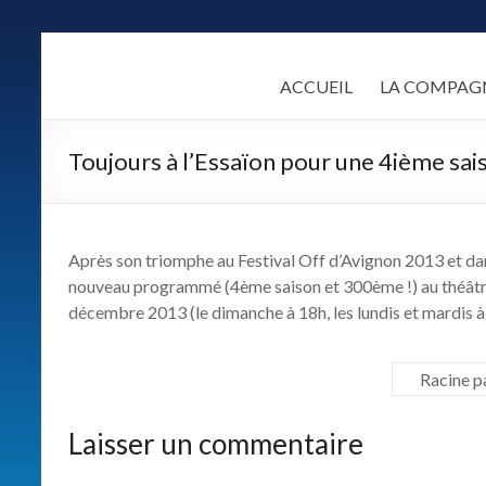
Skip
to
LA
content
ACCUEIL
LA COMPAG
COMPAGNIE
ALCANDRE
Toujours à l’Essaïon pour une 4ième sais
Un
théâtre
populaire
Après son triomphe au Festival Off d’Avignon 2013 et dans
de
nouveau programmé (4ème saison et 300ème !) au théâtre 
qualité
décembre 2013 (le dimanche à 18h, les lundis et mardis à
fondé
sur
Racine pa
une
certaine
idée
Laisser un commentaire
des