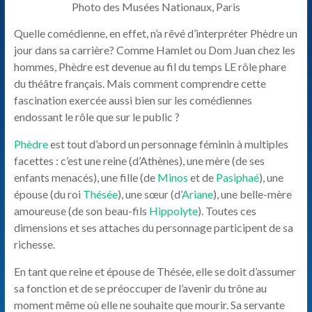
Photo des Musées Nationaux, Paris
les
hommes.
Quelle comédienne, en effet, n’a rêvé d’interpréter Phèdre un
jour dans sa carrière? Comme Hamlet ou Dom Juan chez les
hommes, Phèdre est devenue au fil du temps LE rôle phare
du théâtre français. Mais comment comprendre cette
fascination exercée aussi bien sur les comédiennes
endossant le rôle que sur le public ?
Phèdre
est tout d’abord un personnage féminin à multiples
facettes : c’est une reine (d’Athènes), une mère (de ses
enfants menacés), une fille (de
Minos
et de
Pasiphaé
), une
épouse (du roi
Thésée
), une sœur (d’
Ariane
), une belle-mère
amoureuse (de son beau-fils
Hippolyte
). Toutes ces
dimensions et ses attaches du personnage participent de sa
richesse.
En tant que reine et épouse de Thésée, elle se doit d’assumer
sa fonction et de se préoccuper de l’avenir du trône au
moment même où elle ne souhaite que mourir. Sa servante