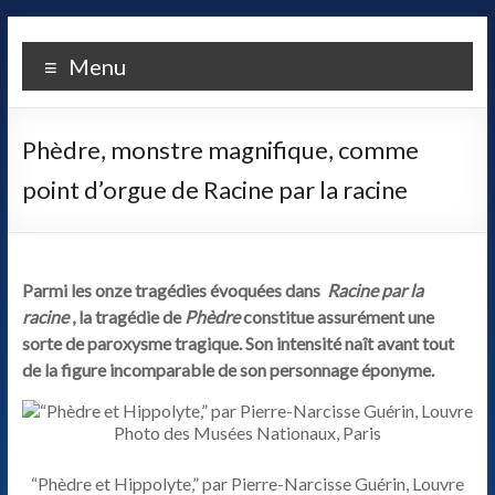
Skip
LA
to
Menu
content
COMPAGNIE
ALCANDRE
Phèdre, monstre magnifique, comme
Un
point d’orgue de Racine par la racine
théâtre
populaire
de
qualité
Parmi les onze tragédies évoquées dans
Racine par la
fondé
racine
, la tragédie de
Phèdre
constitue assurément une
sur
sorte de paroxysme tragique. Son intensité naît avant tout
une
de la figure incomparable de son personnage éponyme.
certaine
idée
des
relations
“Phèdre et Hippolyte,” par Pierre-Narcisse Guérin, Louvre
entre